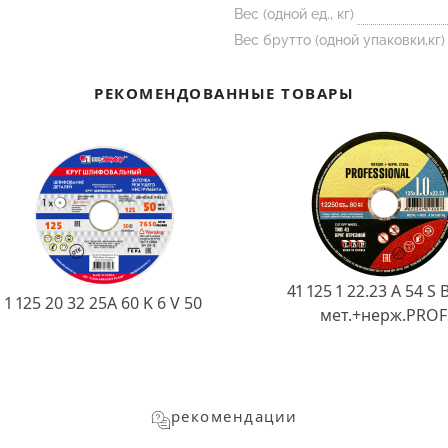
Вес (одной ед., кг)
Вес брутто (одной упаковки,кг)
РЕКОМЕНДОВАННЫЕ ТОВАРЫ
41 125 1 22.23 A 54 S 
1 125 20 32 25А 60 K 6 V 50
мет.+нерж.PROF
рекомендации