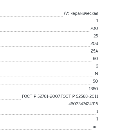
Лодочка
(V) керамическая
Контакт
1
Ковш разливочный
700
Желоб
25
Огнеупорная SiC смесь
203
Крышка
25А
60
6
N
50
1360
ГОСТ Р 52781-2007,ГОСТ Р 52588-2011
4603347424315
1
1
шт