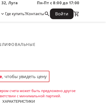
 32, Луга
Пн-Пт с 8:00 до 17:00
Войти
Где купить?
Контакты
Корпоративная информация
Огнеупорные
Часто задаваемые вопросы
Бухгалтерская отчетность,
изделия
Информация о размещении заказа,
Информация для акционеров,
сроках изготовения, возврате
Документы о праве собственности
товара, контактной информации, и
Скачать каталог
 ШЛИФОВАЛЬНЫЕ
многое другое.
Тигель
Муфель
Черпак
Шербер
е
, чтобы увидеть цену
Трубка
Стержень
ром счета может быть предложено другое
Пробка
тветствии с минимальной партией.
ХАРАКТЕРИСТИКИ
Подставка