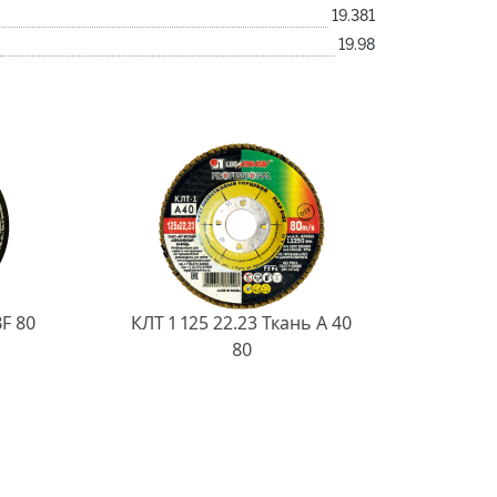
19.381
19.98
BF 80
КЛТ 1 125 22.23 Ткань A 40
80