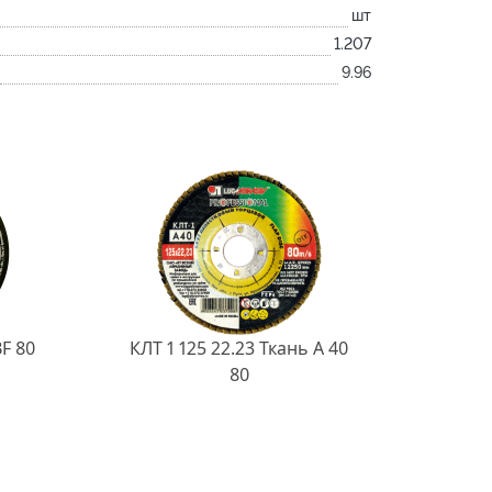
шт
1.207
9.96
BF 80
КЛТ 1 125 22.23 Ткань A 40
80