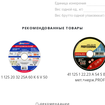
Единица измерения
Вес (одной ед., кг)
Вес брутто (одной упаковки,кг)
РЕКОМЕНДОВАННЫЕ ТОВАРЫ
41 125 1 22.23 A 54 S 
1 125 20 32 25А 60 K 6 V 50
мет.+нерж.PROF
рекомендации