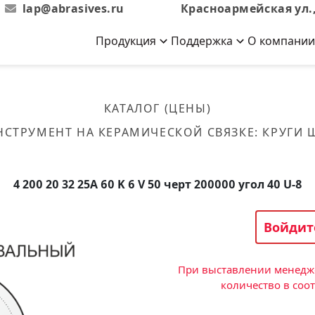
lap@abrasives.ru
Красноармейская ул.,
Продукция
Поддержка
О компании
Абразивы на
Новости
Отзывы
й связке
кументы, ГОСТы,
ов завода
гибкой основе
Новости компании
Оставьте свой отзыв
КАТАЛОГ (ЦЕНЫ)
эсплуатации
лог
Скачать каталог
НСТРУМЕНТ НА КЕРАМИЧЕСКОЙ СВЯЗКЕ
:
КРУГИ
Связаться с нами
Вакансии
вальные
Круги лепестковые торцевые
Форма обратной связи
Текущие вакансии, Анкета
кации о нашей
соискателей
ифовальные
Фибровые диски
4 200 20 32 25А 60 K 6 V 50 черт 200000 угол 40 U-8
овальные
Рулоны
фовальные
Войдит
Коралловые
круги
При выставлении менедже
количество в соо
Круги из нетканого материала