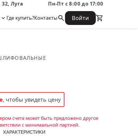
 32, Луга
Пн-Пт с 8:00 до 17:00
Войти
Где купить?
Контакты
Корпоративная информация
Огнеупорные
Часто задаваемые вопросы
Бухгалтерская отчетность,
изделия
Информация о размещении заказа,
Информация для акционеров,
сроках изготовения, возврате
Документы о праве собственности
товара, контактной информации, и
Скачать каталог
 ШЛИФОВАЛЬНЫЕ
многое другое.
Тигель
Муфель
Черпак
Шербер
е
, чтобы увидеть цену
Трубка
Стержень
ром счета может быть предложено другое
Пробка
тветствии с минимальной партией.
ХАРАКТЕРИСТИКИ
Подставка