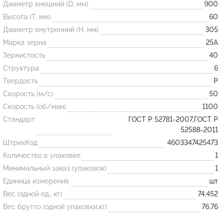
Диаметр внешний (D, мм)
900
Высота (T, мм)
60
Огнеупорные
Диаметр внутренний (H, мм)
305
изделия
Марка зерна
25А
Скачать каталог
Зернистость
40
Структура
6
Тигель
Твердость
P
Муфель
Скорость (м/с)
50
Черпак
Скорость (об/мин)
1100
Шербер
Стандарт
ГОСТ Р 52781-2007,ГОСТ Р
52588-2011
Трубка
ШтрихКод
4603347425473
Стержень
Количество в упаковке
1
Пробка
Минимальный заказ (упаковок)
1
Подставка
Единица измерения
шт
Вес (одной ед., кг)
74.452
Лодочка
Вес брутто (одной упаковки,кг)
76.76
Контакт