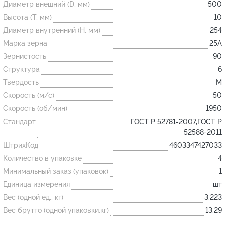
Диаметр внешний (D, мм)
500
Высота (T, мм)
10
Огнеупорные
Диаметр внутренний (H, мм)
254
изделия
Марка зерна
25А
Скачать каталог
Зернистость
90
Структура
6
Тигель
Твердость
M
Муфель
Скорость (м/с)
50
Черпак
Скорость (об/мин)
1950
Шербер
Стандарт
ГОСТ Р 52781-2007,ГОСТ Р
52588-2011
Трубка
ШтрихКод
4603347427033
Стержень
Количество в упаковке
4
Пробка
Минимальный заказ (упаковок)
1
Подставка
Единица измерения
шт
Вес (одной ед., кг)
3.223
Лодочка
Вес брутто (одной упаковки,кг)
13.29
Контакт