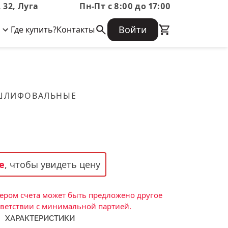
 32, Луга
Пн-Пт с 8:00 до 17:00
Войти
Где купить?
Контакты
Корпоративная информация
Огнеупорные
Часто задаваемые вопросы
Бухгалтерская отчетность,
изделия
Информация о размещении заказа,
Информация для акционеров,
сроках изготовения, возврате
Документы о праве собственности
товара, контактной информации, и
Скачать каталог
 ШЛИФОВАЛЬНЫЕ
многое другое.
Тигель
Муфель
Черпак
Шербер
е
, чтобы увидеть цену
Трубка
Стержень
ром счета может быть предложено другое
Пробка
тветствии с минимальной партией.
ХАРАКТЕРИСТИКИ
Подставка