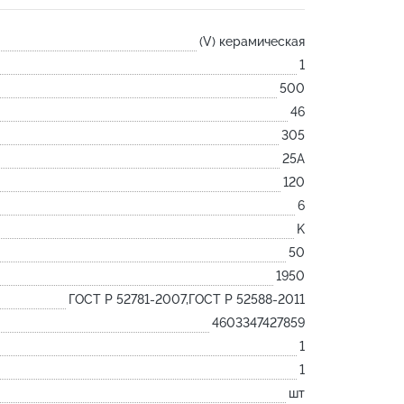
Лодочка
(V) керамическая
Контакт
1
Ковш разливочный
500
Желоб
46
Огнеупорная SiC смесь
305
Крышка
25А
120
6
K
50
1950
ГОСТ Р 52781-2007,ГОСТ Р 52588-2011
4603347427859
1
1
шт