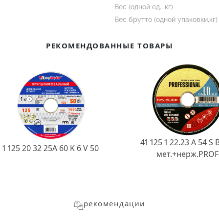
Вес (одной ед., кг)
Вес брутто (одной упаковки,кг)
РЕКОМЕНДОВАННЫЕ ТОВАРЫ
41 125 1 22.23 A 54 S 
1 125 20 32 25А 60 K 6 V 50
мет.+нерж.PROF
рекомендации