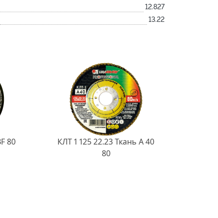
12.827
13.22
BF 80
КЛТ 1 125 22.23 Ткань A 40
80