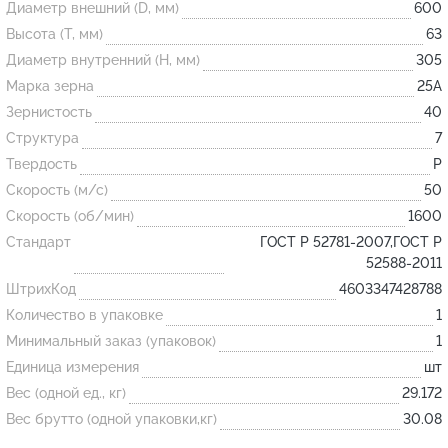
Диаметр внешний (D, мм)
600
Высота (T, мм)
63
Огнеупорные
Диаметр внутренний (H, мм)
305
изделия
Марка зерна
25А
Скачать каталог
Зернистость
40
Структура
7
Тигель
Твердость
P
Муфель
Скорость (м/с)
50
Черпак
Скорость (об/мин)
1600
Шербер
Стандарт
ГОСТ Р 52781-2007,ГОСТ Р
52588-2011
Трубка
ШтрихКод
4603347428788
Стержень
Количество в упаковке
1
Пробка
Минимальный заказ (упаковок)
1
Подставка
Единица измерения
шт
Вес (одной ед., кг)
29.172
Лодочка
Вес брутто (одной упаковки,кг)
30.08
Контакт