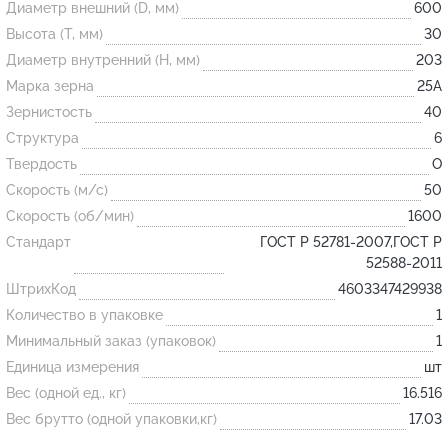
Диаметр внешний (D, мм)
600
Высота (T, мм)
30
Огнеупорные
Диаметр внутренний (H, мм)
203
изделия
Марка зерна
25А
Скачать каталог
Зернистость
40
Структура
6
Тигель
Твердость
O
Муфель
Скорость (м/с)
50
Черпак
Скорость (об/мин)
1600
Шербер
Стандарт
ГОСТ Р 52781-2007,ГОСТ Р
52588-2011
Трубка
ШтрихКод
4603347429938
Стержень
Количество в упаковке
1
Пробка
Минимальный заказ (упаковок)
1
Подставка
Единица измерения
шт
Вес (одной ед., кг)
16.516
Лодочка
Вес брутто (одной упаковки,кг)
17.03
Контакт