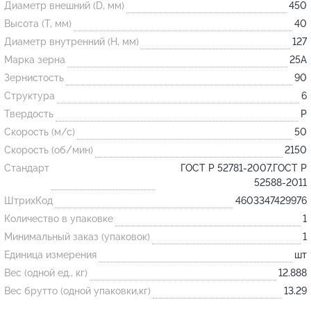
Диаметр внешний (D, мм)
450
Высота (T, мм)
40
Огнеупорные
Диаметр внутренний (H, мм)
127
изделия
Марка зерна
25А
Скачать каталог
Зернистость
90
Структура
6
Тигель
Твердость
P
Муфель
Скорость (м/с)
50
Черпак
Скорость (об/мин)
2150
Шербер
Стандарт
ГОСТ Р 52781-2007,ГОСТ Р
52588-2011
Трубка
ШтрихКод
4603347429976
Стержень
Количество в упаковке
1
Пробка
Минимальный заказ (упаковок)
1
Подставка
Единица измерения
шт
Вес (одной ед., кг)
12.888
Лодочка
Вес брутто (одной упаковки,кг)
13.29
Контакт