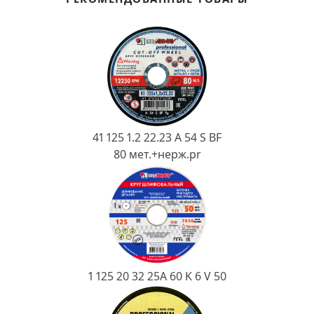
Ковш разливочный
Желоб
Огнеупорная SiC смесь
Крышка
41 125 1.2 22.23 A 54 S BF
80 мет.+нерж.pr
1 125 20 32 25А 60 K 6 V 50