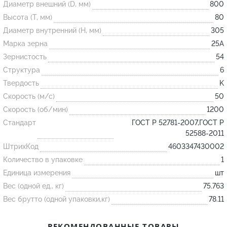
Диаметр внешний (D, мм)
800
Высота (T, мм)
80
Огнеупорные
Диаметр внутренний (H, мм)
305
изделия
Марка зерна
25А
Скачать каталог
Зернистость
54
Структура
6
Тигель
Твердость
K
Муфель
Скорость (м/с)
50
Черпак
Скорость (об/мин)
1200
Шербер
Стандарт
ГОСТ Р 52781-2007,ГОСТ Р
52588-2011
Трубка
ШтрихКод
4603347430002
Стержень
Количество в упаковке
1
Пробка
Единица измерения
шт
Подставка
Вес (одной ед., кг)
75.763
Вес брутто (одной упаковки,кг)
78.11
Лодочка
Контакт
РЕКОМЕНДОВАННЫЕ ТОВАРЫ