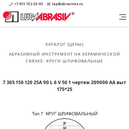
+7 813 722-25-93
lap@abrasives.ru
Продукция
Поддержка
Абразивы на
О компании
бакелитовой связке
КАТАЛОГ (ЦЕНЫ)
Прайсы
Где купить?
Скачать каталог
АБРАЗИВНЫЙ ИНСТРУМЕНТ НА КЕРАМИЧЕСКОЙ
Скачать прайсы на нашу продукцию
О нас
Контакты
СВЯЗКЕ
:
КРУГИ ШЛИФОВАЛЬНЫЕ
Круги шлифовальные
Информация о заводе
Каталоги
Круги отрезные
Войти
Скачать каталоги продукции
История
Сегменты шлифовальные
7 305 150 120 25А 90 L 6 V 50 1 чертеж 209000 АА выт
История завода
Бруски шлифовальные
175*25
Справочники
Абразивы на
Нормативные документы, ГОСТы, Инструкции по
Партнеры
керамической связке
эсплуатации
Список партнеров завода
Скачать каталог
Круги шлифовальные
Публикации
Мероприятия