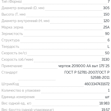
Тип (Форма)
7
Диаметр внешний (D, мм)
305
Огнеупорные
Высота (T, мм)
150
изделия
Диаметр внутренний (H, мм)
120
Скачать каталог
Марка зерна
25А
Зернистость
90
Тигель
Структура
6
Муфель
Твердость
L
Черпак
Скорость (м/с)
50
Шербер
Скорость (об/мин)
3130
Примечание
чертеж 209000 АА выт 175*25
Трубка
Стандарт
ГОСТ Р 52781-2007,ГОСТ Р
Стержень
52588-2011
Пробка
ШтрихКод
4603347431672
Подставка
Количество в упаковке
1
Единица измерения
шт
Лодочка
Вес (одной ед., кг)
18.983
Контакт
Вес брутто (одной упаковки,кг)
19.57