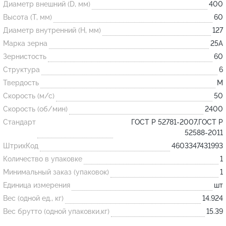
Диаметр внешний (D, мм)
400
Высота (T, мм)
60
Огнеупорные
Диаметр внутренний (H, мм)
127
изделия
Марка зерна
25А
Скачать каталог
Зернистость
60
Структура
6
Тигель
Твердость
M
Муфель
Скорость (м/с)
50
Черпак
Скорость (об/мин)
2400
Шербер
Стандарт
ГОСТ Р 52781-2007,ГОСТ Р
52588-2011
Трубка
ШтрихКод
4603347431993
Стержень
Количество в упаковке
1
Пробка
Минимальный заказ (упаковок)
1
Подставка
Единица измерения
шт
Вес (одной ед., кг)
14.924
Лодочка
Вес брутто (одной упаковки,кг)
15.39
Контакт