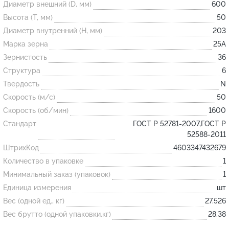
Диаметр внешний (D, мм)
600
Высота (T, мм)
50
Огнеупорные
Диаметр внутренний (H, мм)
203
изделия
Марка зерна
25А
Скачать каталог
Зернистость
36
Структура
6
Тигель
Твердость
N
Муфель
Скорость (м/с)
50
Черпак
Скорость (об/мин)
1600
Шербер
Стандарт
ГОСТ Р 52781-2007,ГОСТ Р
52588-2011
Трубка
ШтрихКод
4603347432679
Стержень
Количество в упаковке
1
Пробка
Минимальный заказ (упаковок)
1
Подставка
Единица измерения
шт
Вес (одной ед., кг)
27.526
Лодочка
Вес брутто (одной упаковки,кг)
28.38
Контакт