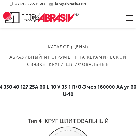
+7 813 722-25-93
lap@abrasives.ru
Продукция
Поддержка
Абразивы на
О компании
бакелитовой связке
КАТАЛОГ (ЦЕНЫ)
Прайсы
Где купить?
Скачать каталог
АБРАЗИВНЫЙ ИНСТРУМЕНТ НА КЕРАМИЧЕСКОЙ
Скачать прайсы на нашу продукцию
О нас
Контакты
СВЯЗКЕ
:
КРУГИ ШЛИФОВАЛЬНЫЕ
Круги шлифовальные
Информация о заводе
Каталоги
Круги отрезные
Войти
Скачать каталоги продукции
История
Сегменты шлифовальные
4 350 40 127 25А 60 L 10 V 35 1 П/О-3 чер 160000 АА уг 6
История завода
Бруски шлифовальные
U-10
Справочники
Абразивы на
Нормативные документы, ГОСТы, Инструкции по
Партнеры
керамической связке
эсплуатации
Список партнеров завода
Скачать каталог
Круги шлифовальные
Публикации
Мероприятия