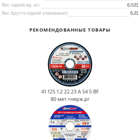
Ковш разливочный
Вес (одной ед., кг)
6.021
Вес брутто (одной упаковки,кг)
6.21
Желоб
Огнеупорная SiC смесь
РЕКОМЕНДОВАННЫЕ ТОВАРЫ
Крышка
41 125 1.2 22.23 A 54 S BF
80 мет.+нерж.pr