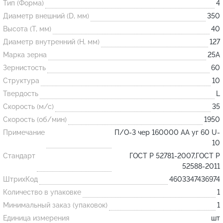
Тип (Форма)
4
Диаметр внешний (D, мм)
350
Огнеупорные
Высота (T, мм)
40
изделия
Диаметр внутренний (H, мм)
127
Скачать каталог
Марка зерна
25А
Зернистость
60
Тигель
Структура
10
Муфель
Твердость
L
Черпак
Скорость (м/с)
35
Шербер
Скорость (об/мин)
1950
Примечание
П/О-3 чер 160000 АА уг 60 U-
Трубка
10
Стержень
Стандарт
ГОСТ Р 52781-2007,ГОСТ Р
Пробка
52588-2011
ШтрихКод
4603347436974
Подставка
Количество в упаковке
1
Лодочка
Минимальный заказ (упаковок)
1
Контакт
Единица измерения
шт