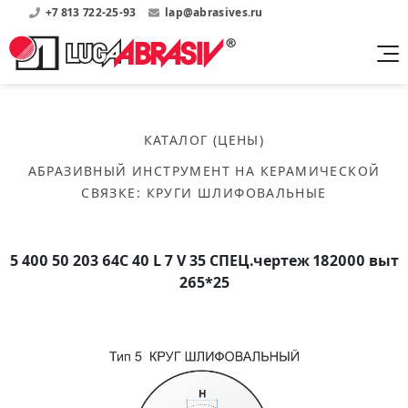
+7 813 722-25-93
lap@abrasives.ru
Продукция
Поддержка
Абразивы на
О компании
бакелитовой связке
КАТАЛОГ (ЦЕНЫ)
Прайсы
Где купить?
Скачать каталог
АБРАЗИВНЫЙ ИНСТРУМЕНТ НА КЕРАМИЧЕСКОЙ
Скачать прайсы на нашу продукцию
О нас
Контакты
СВЯЗКЕ
:
КРУГИ ШЛИФОВАЛЬНЫЕ
Круги шлифовальные
Информация о заводе
Каталоги
Круги отрезные
Войти
Скачать каталоги продукции
История
Сегменты шлифовальные
5 400 50 203 64С 40 L 7 V 35 СПЕЦ.чертеж 182000 выт
История завода
Бруски шлифовальные
265*25
Справочники
Абразивы на
Нормативные документы, ГОСТы, Инструкции по
Партнеры
керамической связке
эсплуатации
Список партнеров завода
Скачать каталог
Круги шлифовальные
Публикации
Мероприятия