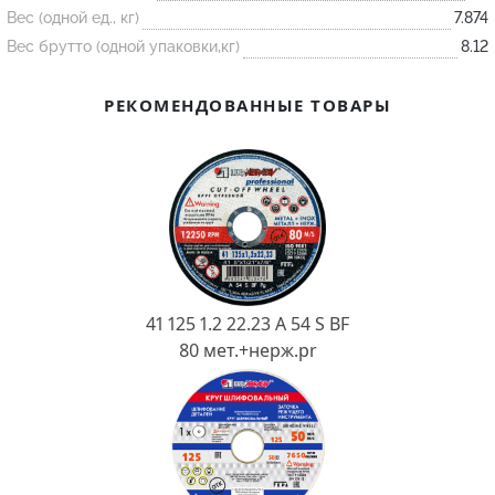
Ковш разливочный
Вес (одной ед., кг)
7.874
Вес брутто (одной упаковки,кг)
8.12
Желоб
Огнеупорная SiC смесь
РЕКОМЕНДОВАННЫЕ ТОВАРЫ
Крышка
41 125 1.2 22.23 A 54 S BF
80 мет.+нерж.pr