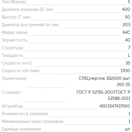
Тип (Форма)
5
Диаметр внешний (D, мм)
400
Огнеупорные
Высота (T, мм)
50
изделия
Диаметр внутренний (H, мм)
203
Скачать каталог
Марка зерна
64С
Зернистость
40
Тигель
Структура
7
Муфель
Твердость
L
Черпак
Скорость (м/с)
35
Шербер
Скорость (об/мин)
1700
Примечание
СПЕЦ.чертеж 182000 выт
Трубка
265*25
Стержень
Стандарт
ГОСТ Р 52781-2007,ГОСТ Р
Пробка
52588-2011
ШтрихКод
4603347437650
Подставка
Количество в упаковке
1
Лодочка
Минимальный заказ (упаковок)
1
Контакт
Единица измерения
шт