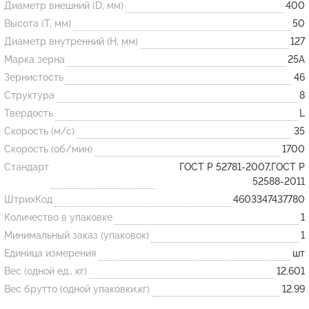
Диаметр внешний (D, мм)
400
Высота (T, мм)
50
Огнеупорные
Диаметр внутренний (H, мм)
127
изделия
Марка зерна
25А
Скачать каталог
Зернистость
46
Структура
8
Тигель
Твердость
L
Муфель
Скорость (м/с)
35
Черпак
Скорость (об/мин)
1700
Шербер
Стандарт
ГОСТ Р 52781-2007,ГОСТ Р
52588-2011
Трубка
ШтрихКод
4603347437780
Стержень
Количество в упаковке
1
Пробка
Минимальный заказ (упаковок)
1
Подставка
Единица измерения
шт
Вес (одной ед., кг)
12.601
Лодочка
Вес брутто (одной упаковки,кг)
12.99
Контакт