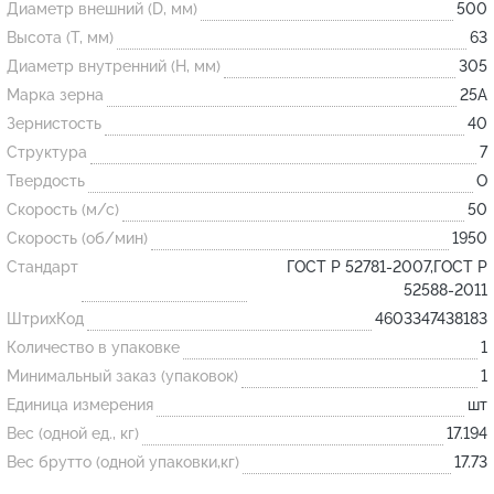
Диаметр внешний (D, мм)
500
Высота (T, мм)
63
Огнеупорные
Диаметр внутренний (H, мм)
305
изделия
Марка зерна
25А
Скачать каталог
Зернистость
40
Структура
7
Тигель
Твердость
O
Муфель
Скорость (м/с)
50
Черпак
Скорость (об/мин)
1950
Шербер
Стандарт
ГОСТ Р 52781-2007,ГОСТ Р
52588-2011
Трубка
ШтрихКод
4603347438183
Стержень
Количество в упаковке
1
Пробка
Минимальный заказ (упаковок)
1
Подставка
Единица измерения
шт
Вес (одной ед., кг)
17.194
Лодочка
Вес брутто (одной упаковки,кг)
17.73
Контакт