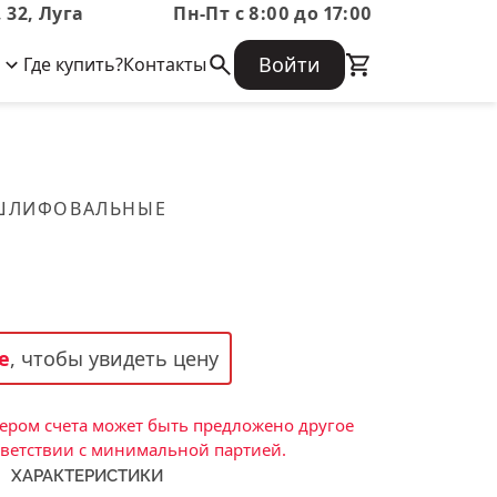
 32, Луга
Пн-Пт с 8:00 до 17:00
Войти
Где купить?
Контакты
Корпоративная информация
Огнеупорные
Часто задаваемые вопросы
Бухгалтерская отчетность,
изделия
Информация о размещении заказа,
Информация для акционеров,
сроках изготовения, возврате
Документы о праве собственности
товара, контактной информации, и
Скачать каталог
 ШЛИФОВАЛЬНЫЕ
многое другое.
Тигель
Муфель
Черпак
Шербер
е
, чтобы увидеть цену
Трубка
Стержень
ром счета может быть предложено другое
Пробка
тветствии с минимальной партией.
ХАРАКТЕРИСТИКИ
Подставка