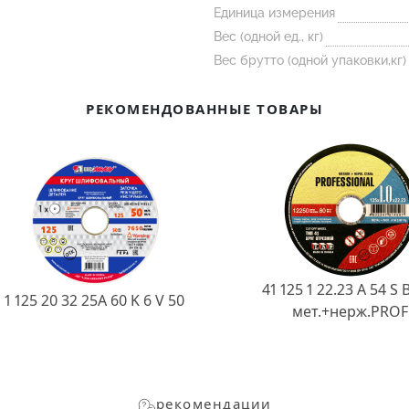
Единица измерения
Вес (одной ед., кг)
Вес брутто (одной упаковки,кг)
РЕКОМЕНДОВАННЫЕ ТОВАРЫ
41 125 1 22.23 A 54 S 
1 125 20 32 25А 60 K 6 V 50
мет.+нерж.PROF
рекомендации