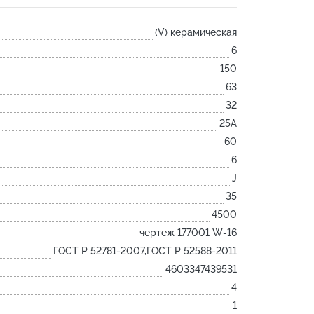
Лодочка
(V) керамическая
Контакт
6
Ковш разливочный
150
Желоб
63
Огнеупорная SiC смесь
32
Крышка
25А
60
6
J
35
4500
чертеж 177001 W-16
ГОСТ Р 52781-2007,ГОСТ Р 52588-2011
4603347439531
4
1