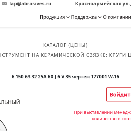
lap@abrasives.ru
Красноармейская ул.,
Продукция
Поддержка
О компании
Абразивы на
Новости
Отзывы
й связке
кументы, ГОСТы,
ов завода
гибкой основе
Новости компании
Оставьте свой отзыв
КАТАЛОГ (ЦЕНЫ)
эсплуатации
лог
Скачать каталог
НСТРУМЕНТ НА КЕРАМИЧЕСКОЙ СВЯЗКЕ
:
КРУГИ
Связаться с нами
Вакансии
вальные
Круги лепестковые торцевые
Форма обратной связи
Текущие вакансии, Анкета
кации о нашей
соискателей
ифовальные
Фибровые диски
6 150 63 32 25А 60 J 6 V 35 чертеж 177001 W-16
овальные
Рулоны
фовальные
Войдит
Коралловые
круги
При выставлении менедже
количество в соо
Круги из нетканого материала