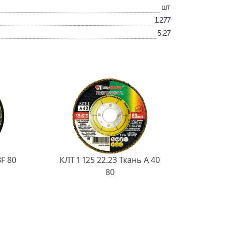
шт
1.277
5.27
BF 80
КЛТ 1 125 22.23 Ткань A 40
80