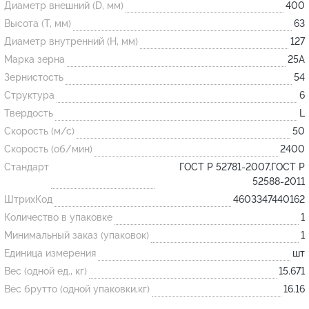
Диаметр внешний (D, мм)
400
Высота (T, мм)
63
Огнеупорные
Диаметр внутренний (H, мм)
127
изделия
Марка зерна
25А
Скачать каталог
Зернистость
54
Структура
6
Тигель
Твердость
L
Муфель
Скорость (м/с)
50
Черпак
Скорость (об/мин)
2400
Шербер
Стандарт
ГОСТ Р 52781-2007,ГОСТ Р
52588-2011
Трубка
ШтрихКод
4603347440162
Стержень
Количество в упаковке
1
Пробка
Минимальный заказ (упаковок)
1
Подставка
Единица измерения
шт
Вес (одной ед., кг)
15.671
Лодочка
Вес брутто (одной упаковки,кг)
16.16
Контакт