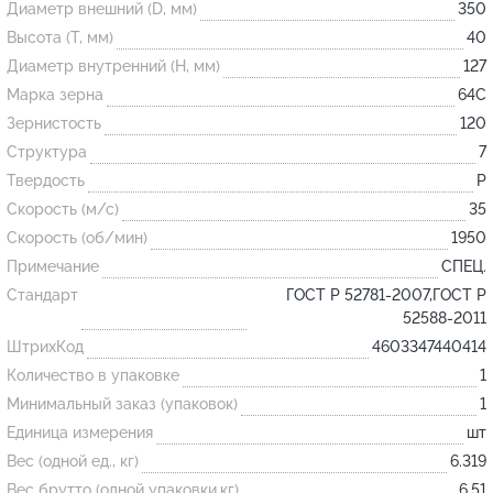
Диаметр внешний (D, мм)
350
Высота (T, мм)
40
Огнеупорные
Диаметр внутренний (H, мм)
127
изделия
Марка зерна
64С
Скачать каталог
Зернистость
120
Структура
7
Тигель
Твердость
P
Муфель
Скорость (м/с)
35
Черпак
Скорость (об/мин)
1950
Шербер
Примечание
СПЕЦ.
Трубка
Стандарт
ГОСТ Р 52781-2007,ГОСТ Р
52588-2011
Стержень
ШтрихКод
4603347440414
Пробка
Количество в упаковке
1
Подставка
Минимальный заказ (упаковок)
1
Единица измерения
шт
Лодочка
Вес (одной ед., кг)
6.319
Контакт
Вес брутто (одной упаковки,кг)
6.51