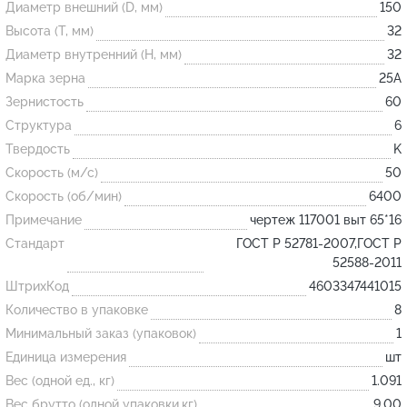
Диаметр внешний (D, мм)
150
Высота (T, мм)
32
Огнеупорные
Диаметр внутренний (H, мм)
32
изделия
Марка зерна
25А
Скачать каталог
Зернистость
60
Структура
6
Тигель
Твердость
K
Муфель
Скорость (м/с)
50
Черпак
Скорость (об/мин)
6400
Шербер
Примечание
чертеж 117001 выт 65*16
Трубка
Стандарт
ГОСТ Р 52781-2007,ГОСТ Р
52588-2011
Стержень
ШтрихКод
4603347441015
Пробка
Количество в упаковке
8
Подставка
Минимальный заказ (упаковок)
1
Единица измерения
шт
Лодочка
Вес (одной ед., кг)
1.091
Контакт
Вес брутто (одной упаковки,кг)
9.00