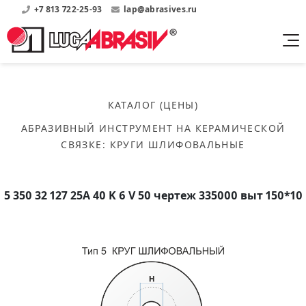
+7 813 722-25-93
lap@abrasives.ru
Продукция
Поддержка
Абразивы на
О компании
бакелитовой связке
КАТАЛОГ (ЦЕНЫ)
Прайсы
Где купить?
Скачать каталог
АБРАЗИВНЫЙ ИНСТРУМЕНТ НА КЕРАМИЧЕСКОЙ
Скачать прайсы на нашу продукцию
О нас
Контакты
СВЯЗКЕ
:
КРУГИ ШЛИФОВАЛЬНЫЕ
Круги шлифовальные
Информация о заводе
Каталоги
Круги отрезные
Войти
Скачать каталоги продукции
История
Сегменты шлифовальные
5 350 32 127 25А 40 K 6 V 50 чертеж 335000 выт 150*10
История завода
Бруски шлифовальные
Справочники
Абразивы на
Нормативные документы, ГОСТы, Инструкции по
Партнеры
керамической связке
эсплуатации
Список партнеров завода
Скачать каталог
Круги шлифовальные
Публикации
Мероприятия