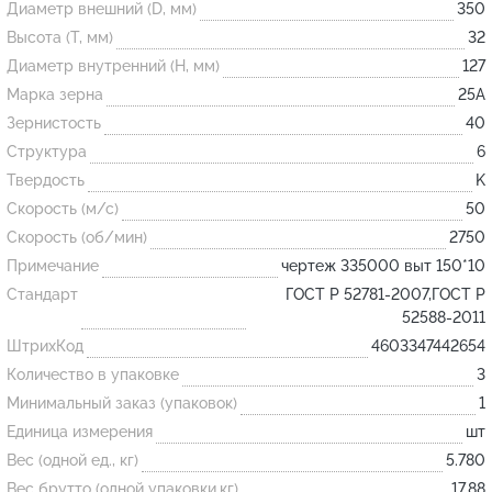
Диаметр внешний (D, мм)
350
Высота (T, мм)
32
Огнеупорные
Диаметр внутренний (H, мм)
127
изделия
Марка зерна
25А
Скачать каталог
Зернистость
40
Структура
6
Тигель
Твердость
K
Муфель
Скорость (м/с)
50
Черпак
Скорость (об/мин)
2750
Шербер
Примечание
чертеж 335000 выт 150*10
Трубка
Стандарт
ГОСТ Р 52781-2007,ГОСТ Р
52588-2011
Стержень
ШтрихКод
4603347442654
Пробка
Количество в упаковке
3
Подставка
Минимальный заказ (упаковок)
1
Единица измерения
шт
Лодочка
Вес (одной ед., кг)
5.780
Контакт
Вес брутто (одной упаковки,кг)
17.88