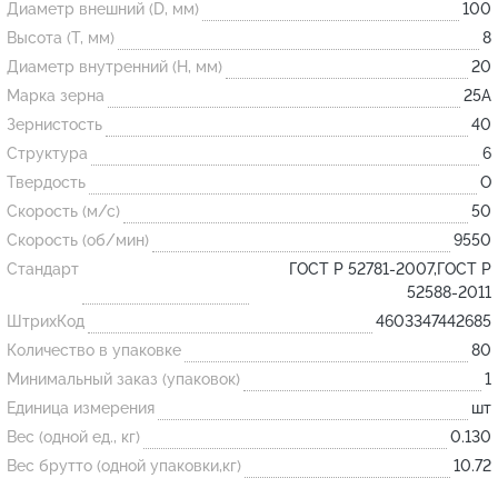
Диаметр внешний (D, мм)
100
Высота (T, мм)
8
Огнеупорные
Диаметр внутренний (H, мм)
20
изделия
Марка зерна
25А
Скачать каталог
Зернистость
40
Структура
6
Тигель
Твердость
O
Муфель
Скорость (м/с)
50
Черпак
Скорость (об/мин)
9550
Шербер
Стандарт
ГОСТ Р 52781-2007,ГОСТ Р
52588-2011
Трубка
ШтрихКод
4603347442685
Стержень
Количество в упаковке
80
Пробка
Минимальный заказ (упаковок)
1
Подставка
Единица измерения
шт
Вес (одной ед., кг)
0.130
Лодочка
Вес брутто (одной упаковки,кг)
10.72
Контакт