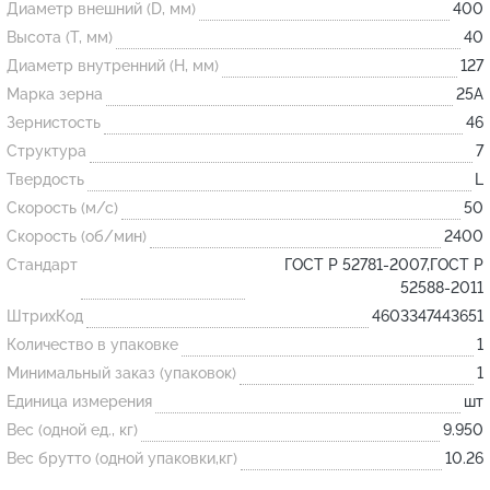
Диаметр внешний (D, мм)
400
Высота (T, мм)
40
Огнеупорные
Диаметр внутренний (H, мм)
127
изделия
Марка зерна
25А
Скачать каталог
Зернистость
46
Структура
7
Тигель
Твердость
L
Муфель
Скорость (м/с)
50
Черпак
Скорость (об/мин)
2400
Шербер
Стандарт
ГОСТ Р 52781-2007,ГОСТ Р
52588-2011
Трубка
ШтрихКод
4603347443651
Стержень
Количество в упаковке
1
Пробка
Минимальный заказ (упаковок)
1
Подставка
Единица измерения
шт
Вес (одной ед., кг)
9.950
Лодочка
Вес брутто (одной упаковки,кг)
10.26
Контакт