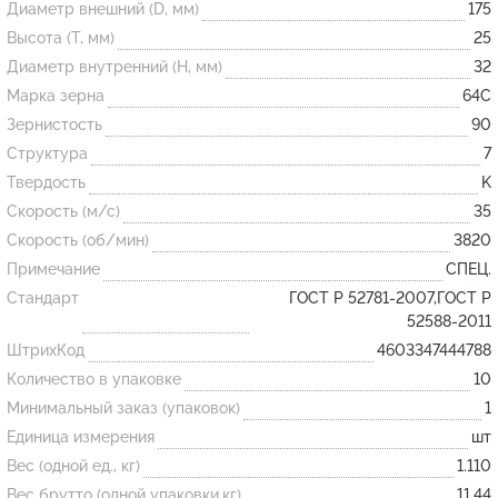
Диаметр внешний (D, мм)
175
Высота (T, мм)
25
Огнеупорные
Диаметр внутренний (H, мм)
32
изделия
Марка зерна
64С
Скачать каталог
Зернистость
90
Структура
7
Тигель
Твердость
K
Муфель
Скорость (м/с)
35
Черпак
Скорость (об/мин)
3820
Шербер
Примечание
СПЕЦ.
Трубка
Стандарт
ГОСТ Р 52781-2007,ГОСТ Р
52588-2011
Стержень
ШтрихКод
4603347444788
Пробка
Количество в упаковке
10
Подставка
Минимальный заказ (упаковок)
1
Единица измерения
шт
Лодочка
Вес (одной ед., кг)
1.110
Контакт
Вес брутто (одной упаковки,кг)
11.44