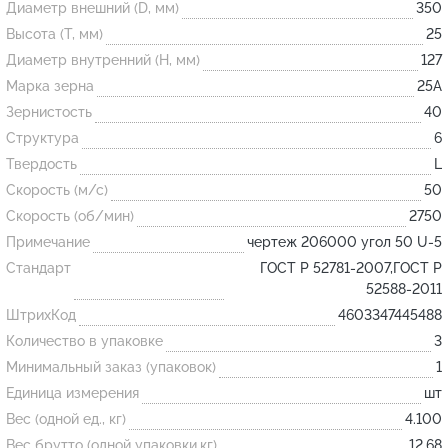
Диаметр внешний (D, мм)
350
Высота (T, мм)
25
Огнеупорные
Диаметр внутренний (H, мм)
127
изделия
Марка зерна
25А
Скачать каталог
Зернистость
40
Структура
6
Тигель
Твердость
L
Муфель
Скорость (м/с)
50
Черпак
Скорость (об/мин)
2750
Шербер
Примечание
чертеж 206000 угол 50 U-5
Трубка
Стандарт
ГОСТ Р 52781-2007,ГОСТ Р
52588-2011
Стержень
ШтрихКод
4603347445488
Пробка
Количество в упаковке
3
Подставка
Минимальный заказ (упаковок)
1
Единица измерения
шт
Лодочка
Вес (одной ед., кг)
4.100
Контакт
Вес брутто (одной упаковки,кг)
12.68