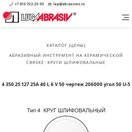
+7 813 722-25-93
lap@abrasives.ru
Продукция
Поддержка
Абразивы на
О компании
бакелитовой связке
КАТАЛОГ (ЦЕНЫ)
Прайсы
Где купить?
Скачать каталог
АБРАЗИВНЫЙ ИНСТРУМЕНТ НА КЕРАМИЧЕСКОЙ
Скачать прайсы на нашу продукцию
О нас
Контакты
СВЯЗКЕ
:
КРУГИ ШЛИФОВАЛЬНЫЕ
Круги шлифовальные
Информация о заводе
Каталоги
Круги отрезные
Войти
Скачать каталоги продукции
История
Сегменты шлифовальные
4 350 25 127 25А 40 L 6 V 50 чертеж 206000 угол 50 U-5
История завода
Бруски шлифовальные
Справочники
Абразивы на
Нормативные документы, ГОСТы, Инструкции по
Партнеры
керамической связке
эсплуатации
Список партнеров завода
Скачать каталог
Круги шлифовальные
Публикации
Мероприятия