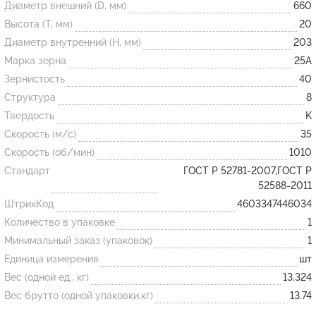
Диаметр внешний (D, мм)
660
Высота (T, мм)
20
Огнеупорные
Диаметр внутренний (H, мм)
203
изделия
Марка зерна
25А
Скачать каталог
Зернистость
40
Структура
8
Тигель
Твердость
K
Муфель
Скорость (м/с)
35
Черпак
Скорость (об/мин)
1010
Шербер
Стандарт
ГОСТ Р 52781-2007,ГОСТ Р
52588-2011
Трубка
ШтрихКод
4603347446034
Стержень
Количество в упаковке
1
Пробка
Минимальный заказ (упаковок)
1
Подставка
Единица измерения
шт
Вес (одной ед., кг)
13.324
Лодочка
Вес брутто (одной упаковки,кг)
13.74
Контакт