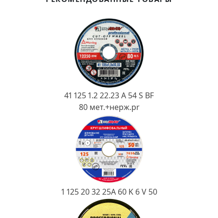
Ковш разливочный
Желоб
Огнеупорная SiC смесь
Крышка
41 125 1.2 22.23 A 54 S BF
80 мет.+нерж.pr
1 125 20 32 25А 60 K 6 V 50