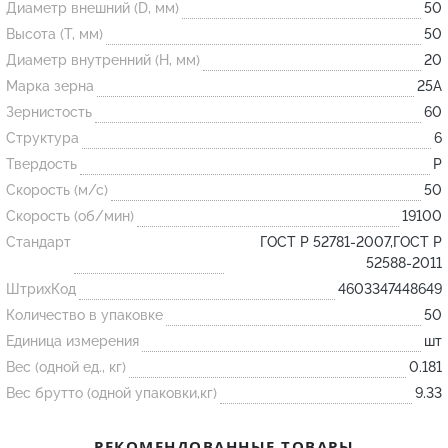
Диаметр внешний (D, мм)
50
Высота (T, мм)
50
Огнеупорные
Диаметр внутренний (H, мм)
20
изделия
Марка зерна
25А
Скачать каталог
Зернистость
60
Структура
6
Тигель
Твердость
P
Муфель
Скорость (м/с)
50
Черпак
Скорость (об/мин)
19100
Шербер
Стандарт
ГОСТ Р 52781-2007,ГОСТ Р
52588-2011
Трубка
ШтрихКод
4603347448649
Стержень
Количество в упаковке
50
Пробка
Единица измерения
шт
Подставка
Вес (одной ед., кг)
0.181
Вес брутто (одной упаковки,кг)
9.33
Лодочка
Контакт
РЕКОМЕНДОВАННЫЕ ТОВАРЫ