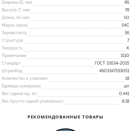
Ширина (D, мм)
85
Высота (T, мм)
78
Огнеупорные
Длина, (H, мм)
50
изделия
Марка зерна
54С
Скачать каталог
Зернистость
36
Структура
7
Тигель
Твердость
K
Муфель
Примечание
3110
Черпак
Стандарт
ГОСТ 33534-2015
Шербер
ШтрихКод
4603347193051
Трубка
Количество в упаковке
18
Единица измерения
шт
Стержень
Вес (одной ед., кг)
0.441
Пробка
Вес брутто (одной упаковки,кг)
8.18
Подставка
Лодочка
РЕКОМЕНДОВАННЫЕ ТОВАРЫ
Контакт