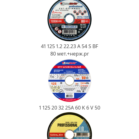
Ковш разливочный
Желоб
Огнеупорная SiC смесь
Крышка
41 125 1.2 22.23 A 54 S BF
80 мет.+нерж.pr
1 125 20 32 25А 60 K 6 V 50