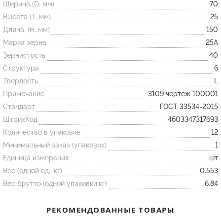
Ширина (D, мм)
70
Высота (T, мм)
25
Огнеупорные
Длина, (H, мм)
150
изделия
Марка зерна
25А
Скачать каталог
Зернистость
40
Структура
6
Тигель
Твердость
L
Муфель
Примечание
3109 чертеж 100001
Черпак
Стандарт
ГОСТ 33534-2015
Шербер
ШтрихКод
4603347317693
Трубка
Количество в упаковке
12
Минимальный заказ (упаковок)
1
Стержень
Единица измерения
шт
Пробка
Вес (одной ед., кг)
0.553
Подставка
Вес брутто (одной упаковки,кг)
6.84
Лодочка
РЕКОМЕНДОВАННЫЕ ТОВАРЫ
Контакт