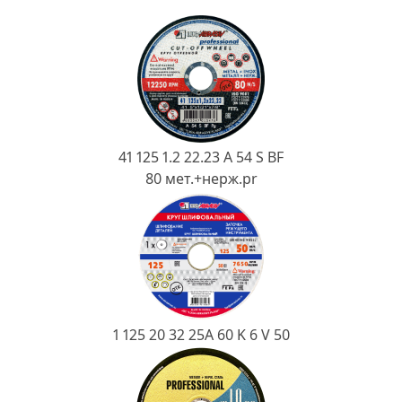
Ковш разливочный
Желоб
Огнеупорная SiC смесь
Крышка
41 125 1.2 22.23 A 54 S BF
80 мет.+нерж.pr
1 125 20 32 25А 60 K 6 V 50