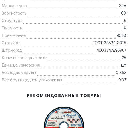
Марка зерна
25А
Зернистость
60
Огнеупорные
Структура
6
изделия
Твердость
K
Скачать каталог
Примечание
9010
Тигель
Стандарт
ГОСТ 33534-2015
Муфель
ШтрихКод
4603347296967
Количество в упаковке
25
Черпак
Единица измерения
шт
Шербер
Вес (одной ед., кг)
0.352
Трубка
Вес брутто (одной упаковки,кг)
9.07
Стержень
Пробка
РЕКОМЕНДОВАННЫЕ ТОВАРЫ
Подставка
Лодочка
Контакт