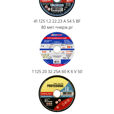
Ковш разливочный
Желоб
Огнеупорная SiC смесь
41 125 1.2 22.23 A 54 S BF
80 мет.+нерж.pr
Крышка
1 125 20 32 25А 60 K 6 V 50