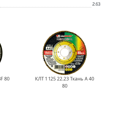
2.63
BF 80
КЛТ 1 125 22.23 Ткань A 40
80