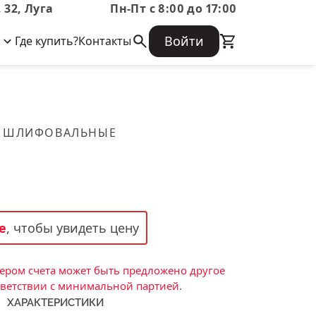
 32, Луга
Пн-Пт с 8:00 до 17:00
Войти
Где купить?
Контакты
Корпоративная информация
Огнеупорные
Часто задаваемые вопросы
Бухгалтерская отчетность,
изделия
Информация о размещении заказа,
Информация для акционеров,
сроках изготовения, возврате
Документы о праве собственности
товара, контактной информации, и
Скачать каталог
 ШЛИФОВАЛЬНЫЕ
многое другое.
Тигель
Муфель
Черпак
Шербер
е
, чтобы увидеть цену
Трубка
Стержень
ром счета может быть предложено другое
Пробка
тветствии с минимальной партией.
ХАРАКТЕРИСТИКИ
Подставка