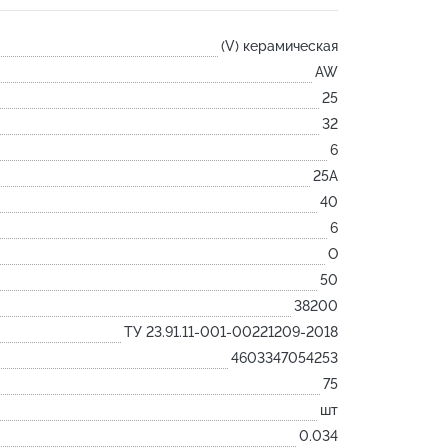
Лодочка
(V) керамическая
Контакт
AW
Ковш разливочный
25
Желоб
32
Огнеупорная SiC смесь
6
Крышка
25А
40
6
O
50
38200
ТУ 23.91.11-001-00221209-2018
4603347054253
75
шт
0.034