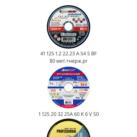
Ковш разливочный
Желоб
Огнеупорная SiC смесь
Крышка
41 125 1.2 22.23 A 54 S BF
80 мет.+нерж.pr
1 125 20 32 25А 60 K 6 V 50