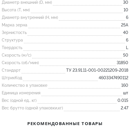
Диаметр внешний (D, мм)
30
Высота (T, мм)
10
Огнеупорные
Диаметр внутренний (H, мм)
6
изделия
Марка зерна
25А
Скачать каталог
Зернистость
40
Структура
6
Тигель
Твердость
L
Муфель
Скорость (м/с)
50
Черпак
Скорость (об/мин)
31850
Шербер
Стандарт
ТУ 23.91.11-001-00221209-2018
Трубка
ШтрихКод
4603347490112
Количество в упаковке
160
Стержень
Единица измерения
шт
Пробка
Вес (одной ед., кг)
0.015
Подставка
Вес брутто (одной упаковки,кг)
2.47
Лодочка
РЕКОМЕНДОВАННЫЕ ТОВАРЫ
Контакт