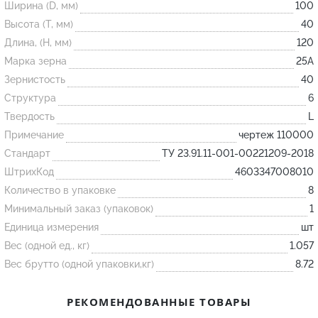
Ширина (D, мм)
100
Высота (T, мм)
40
Огнеупорные
Длина, (H, мм)
120
изделия
Марка зерна
25А
Скачать каталог
Зернистость
40
Структура
6
Тигель
Твердость
L
Муфель
Примечание
чертеж 110000
Черпак
Стандарт
ТУ 23.91.11-001-00221209-2018
Шербер
ШтрихКод
4603347008010
Трубка
Количество в упаковке
8
Минимальный заказ (упаковок)
1
Стержень
Единица измерения
шт
Пробка
Вес (одной ед., кг)
1.057
Подставка
Вес брутто (одной упаковки,кг)
8.72
Лодочка
РЕКОМЕНДОВАННЫЕ ТОВАРЫ
Контакт