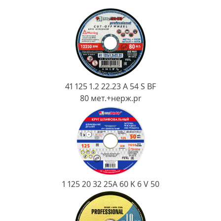
Ковш разливочный
Желоб
Огнеупорная SiC смесь
Крышка
41 125 1.2 22.23 A 54 S BF
80 мет.+нерж.pr
1 125 20 32 25А 60 K 6 V 50