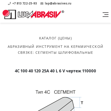
+7 813 722-25-93
lap@abrasives.ru
Продукция
Поддержка
Абразивы на
О компании
бакелитовой связке
КАТАЛОГ (ЦЕНЫ)
Прайсы
Где купить?
Скачать каталог
АБРАЗИВНЫЙ ИНСТРУМЕНТ НА КЕРАМИЧЕСКОЙ
Скачать прайсы на нашу продукцию
О нас
Контакты
СВЯЗКЕ
:
СЕГМЕНТЫ ШЛИФОВАЛЬНЫЕ
Круги шлифовальные
Информация о заводе
Каталоги
Круги отрезные
Войти
Скачать каталоги продукции
История
Сегменты шлифовальные
4С 100 40 120 25А 40 L 6 V чертеж 110000
История завода
Бруски шлифовальные
Справочники
Абразивы на
Нормативные документы, ГОСТы, Инструкции по
Партнеры
керамической связке
эсплуатации
Список партнеров завода
Скачать каталог
Круги шлифовальные
Публикации
Мероприятия