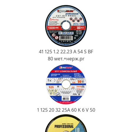
Ковш разливочный
Желоб
Огнеупорная SiC смесь
Крышка
41 125 1.2 22.23 A 54 S BF
80 мет.+нерж.pr
1 125 20 32 25А 60 K 6 V 50