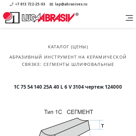
+7 813 722-25-93
lap@abrasives.ru
Продукция
Поддержка
Абразивы на
О компании
бакелитовой связке
КАТАЛОГ (ЦЕНЫ)
Прайсы
Где купить?
Скачать каталог
АБРАЗИВНЫЙ ИНСТРУМЕНТ НА КЕРАМИЧЕСКОЙ
Скачать прайсы на нашу продукцию
О нас
Контакты
СВЯЗКЕ
:
СЕГМЕНТЫ ШЛИФОВАЛЬНЫЕ
Круги шлифовальные
Информация о заводе
Каталоги
Круги отрезные
Войти
Скачать каталоги продукции
История
Сегменты шлифовальные
1С 75 54 140 25А 40 L 6 V 3104 чертеж 124000
История завода
Бруски шлифовальные
Справочники
Абразивы на
Нормативные документы, ГОСТы, Инструкции по
Партнеры
керамической связке
эсплуатации
Список партнеров завода
Скачать каталог
Круги шлифовальные
Публикации
Мероприятия