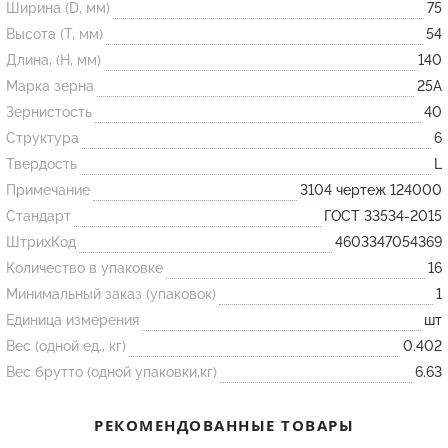
Ширина (D, мм)
75
Высота (T, мм)
54
Огнеупорные
Длина, (H, мм)
140
изделия
Марка зерна
25А
Скачать каталог
Зернистость
40
Структура
6
Тигель
Твердость
L
Муфель
Примечание
3104 чертеж 124000
Черпак
Стандарт
ГОСТ 33534-2015
Шербер
ШтрихКод
4603347054369
Трубка
Количество в упаковке
16
Минимальный заказ (упаковок)
1
Стержень
Единица измерения
шт
Пробка
Вес (одной ед., кг)
0.402
Подставка
Вес брутто (одной упаковки,кг)
6.63
Лодочка
РЕКОМЕНДОВАННЫЕ ТОВАРЫ
Контакт