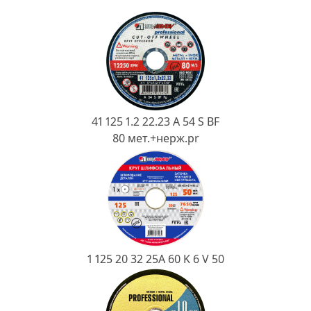
Ковш разливочный
Желоб
Огнеупорная SiC смесь
Крышка
41 125 1.2 22.23 A 54 S BF
80 мет.+нерж.pr
1 125 20 32 25А 60 K 6 V 50