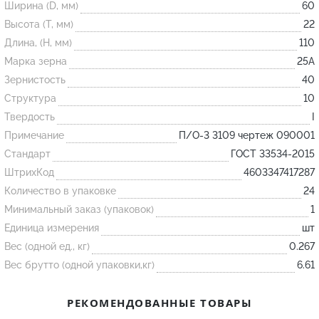
Ширина (D, мм)
60
Высота (T, мм)
22
Огнеупорные
Длина, (H, мм)
110
изделия
Марка зерна
25А
Скачать каталог
Зернистость
40
Структура
10
Тигель
Твердость
I
Муфель
Примечание
П/О-3 3109 чертеж 090001
Черпак
Стандарт
ГОСТ 33534-2015
Шербер
ШтрихКод
4603347417287
Трубка
Количество в упаковке
24
Минимальный заказ (упаковок)
1
Стержень
Единица измерения
шт
Пробка
Вес (одной ед., кг)
0.267
Подставка
Вес брутто (одной упаковки,кг)
6.61
Лодочка
РЕКОМЕНДОВАННЫЕ ТОВАРЫ
Контакт