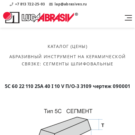
+7 813 722-25-93
lap@abrasives.ru
Продукция
Поддержка
Абразивы на
О компании
бакелитовой связке
КАТАЛОГ (ЦЕНЫ)
Прайсы
Где купить?
Скачать каталог
АБРАЗИВНЫЙ ИНСТРУМЕНТ НА КЕРАМИЧЕСКОЙ
Скачать прайсы на нашу продукцию
О нас
Контакты
СВЯЗКЕ
:
СЕГМЕНТЫ ШЛИФОВАЛЬНЫЕ
Круги шлифовальные
Информация о заводе
Каталоги
Круги отрезные
Войти
Скачать каталоги продукции
История
Сегменты шлифовальные
5С 60 22 110 25А 40 I 10 V П/О-3 3109 чертеж 090001
История завода
Бруски шлифовальные
Справочники
Абразивы на
Нормативные документы, ГОСТы, Инструкции по
Партнеры
керамической связке
эсплуатации
Список партнеров завода
Скачать каталог
Круги шлифовальные
Публикации
Мероприятия