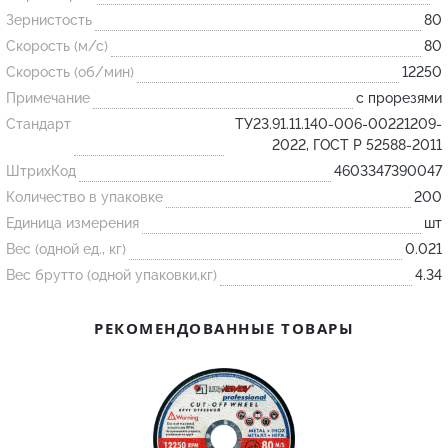
Зернистость
80
Скорость (м/с)
80
Огнеупорные
Скорость (об/мин)
12250
изделия
Примечание
с прорезями
Скачать каталог
Стандарт
ТУ23.91.11.140-006-00221209-
Тигель
2022, ГОСТ Р 52588-2011
ШтрихКод
Муфель
4603347390047
Количество в упаковке
200
Черпак
Единица измерения
шт
Шербер
Вес (одной ед., кг)
0.021
Трубка
Вес брутто (одной упаковки,кг)
4.34
Стержень
РЕКОМЕНДОВАННЫЕ ТОВАРЫ
Пробка
Подставка
Лодочка
Контакт