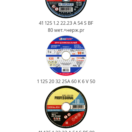
Ковш разливочный
Желоб
Огнеупорная SiC смесь
41 125 1.2 22.23 A 54 S BF
80 мет.+нерж.pr
Крышка
1 125 20 32 25А 60 K 6 V 50