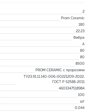
Лодочка
2
Контакт
Prom Ceramic
Ковш разливочный
180
Желоб
22.23
Огнеупорная SiC смесь
Фибра
Крышка
A
80
80
8500
PROM CERAMIC с прорезями
ТУ23.91.11.140-006-00221209-2022,
ГОСТ Р 52588-2011
4603347518984
100
шт
0.044