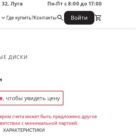
 32, Луга
Пн-Пт с 8:00 до 17:00
Войти
Где купить?
Контакты
Корпоративная информация
Огнеупорные
Часто задаваемые вопросы
Бухгалтерская отчетность,
изделия
Информация о размещении заказа,
Информация для акционеров,
сроках изготовения, возврате
Документы о праве собственности
товара, контактной информации, и
Скачать каталог
ЫЕ ДИСКИ
многое другое.
Тигель
Муфель
и
Черпак
Шербер
е
, чтобы увидеть цену
Трубка
Стержень
ром счета может быть предложено другое
Пробка
тветствии с минимальной партией.
ХАРАКТЕРИСТИКИ
Подставка