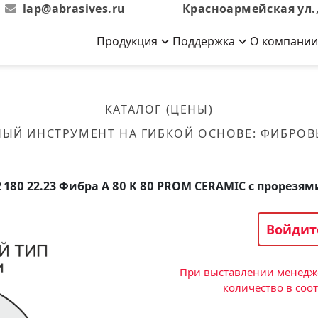
lap@abrasives.ru
Красноармейская ул.,
Продукция
Поддержка
О компании
Абразивы на
Новости
Отзывы
й связке
кументы, ГОСТы,
ов завода
гибкой основе
Новости компании
Оставьте свой отзыв
КАТАЛОГ (ЦЕНЫ)
эсплуатации
лог
Скачать каталог
НЫЙ ИНСТРУМЕНТ НА ГИБКОЙ ОСНОВЕ
:
ФИБРОВ
Связаться с нами
Вакансии
вальные
Круги лепестковые торцевые
Форма обратной связи
Текущие вакансии, Анкета
кации о нашей
соискателей
ифовальные
Фибровые диски
2 180 22.23 Фибра A 80 K 80 PROM CERAMIC с прорезям
овальные
Рулоны
фовальные
Войдит
Коралловые
круги
При выставлении менедже
количество в соо
Круги из нетканого материала