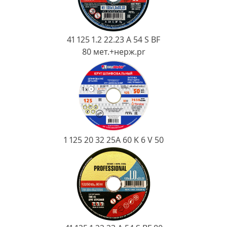
Ковш разливочный
Желоб
Огнеупорная SiC смесь
41 125 1.2 22.23 A 54 S BF
80 мет.+нерж.pr
Крышка
1 125 20 32 25А 60 K 6 V 50