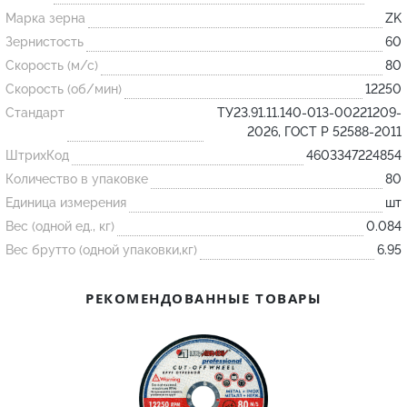
Марка зерна
ZK
Зернистость
60
Огнеупорные
Скорость (м/с)
80
изделия
Скорость (об/мин)
12250
Скачать каталог
Стандарт
ТУ23.91.11.140-013-00221209-
Тигель
2026, ГОСТ Р 52588-2011
ШтрихКод
Муфель
4603347224854
Количество в упаковке
80
Черпак
Единица измерения
шт
Шербер
Вес (одной ед., кг)
0.084
Трубка
Вес брутто (одной упаковки,кг)
6.95
Стержень
РЕКОМЕНДОВАННЫЕ ТОВАРЫ
Пробка
Подставка
Лодочка
Контакт