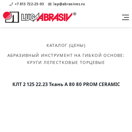
+7 813 722-25-93
lap@abrasives.ru
Продукция
Поддержка
Абразивы на
О компании
бакелитовой связке
КАТАЛОГ (ЦЕНЫ)
Прайсы
Где купить?
Скачать каталог
АБРАЗИВНЫЙ ИНСТРУМЕНТ НА ГИБКОЙ ОСНОВЕ
:
Скачать прайсы на нашу продукцию
О нас
Контакты
КРУГИ ЛЕПЕСТКОВЫЕ ТОРЦЕВЫЕ
Круги шлифовальные
Информация о заводе
Каталоги
Круги отрезные
Войти
Скачать каталоги продукции
История
Сегменты шлифовальные
КЛТ 2 125 22.23 Ткань A 80 80 PROM CERAMIC
История завода
Бруски шлифовальные
Справочники
Абразивы на
Нормативные документы, ГОСТы, Инструкции по
Партнеры
керамической связке
эсплуатации
Список партнеров завода
Скачать каталог
Круги шлифовальные
Публикации
Мероприятия