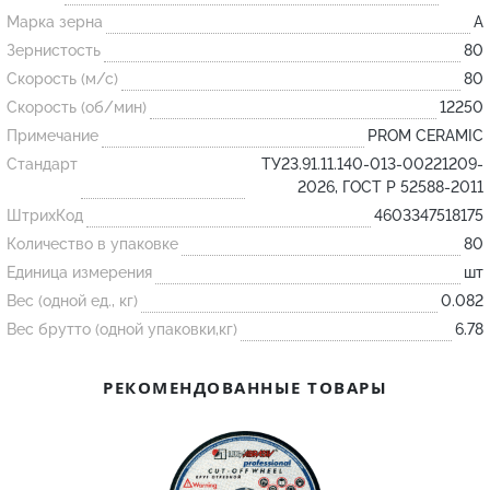
Марка зерна
A
Зернистость
80
Огнеупорные
Скорость (м/с)
80
изделия
Скорость (об/мин)
12250
Скачать каталог
Примечание
PROM CERAMIC
Тигель
Стандарт
ТУ23.91.11.140-013-00221209-
Муфель
2026, ГОСТ Р 52588-2011
ШтрихКод
4603347518175
Черпак
Количество в упаковке
80
Шербер
Единица измерения
шт
Трубка
Вес (одной ед., кг)
0.082
Стержень
Вес брутто (одной упаковки,кг)
6.78
Пробка
РЕКОМЕНДОВАННЫЕ ТОВАРЫ
Подставка
Лодочка
Контакт