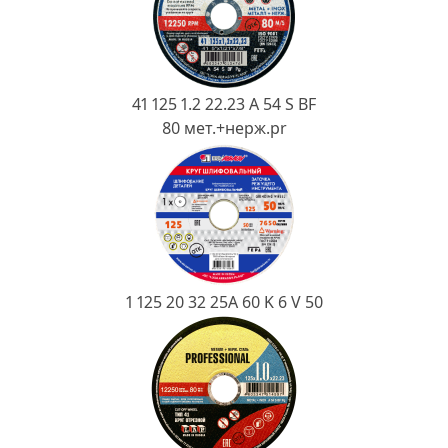
Ковш разливочный
Желоб
Огнеупорная SiC смесь
41 125 1.2 22.23 A 54 S BF
Крышка
80 мет.+нерж.pr
1 125 20 32 25А 60 K 6 V 50