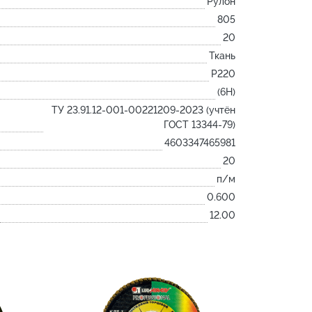
Рулон
Лодочка
805
Контакт
20
Ковш разливочный
Ткань
P220
Желоб
(6Н)
Огнеупорная SiC смесь
ТУ 23.91.12-001-00221209-2023 (учтён
Крышка
ГОСТ 13344-79)
4603347465981
20
п/м
0.600
12.00