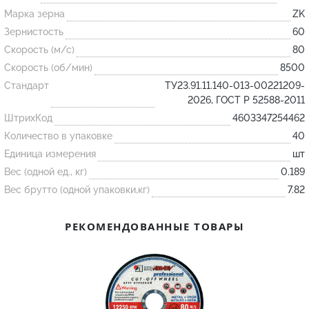
Марка зерна
ZK
Зернистость
60
Огнеупорные
Скорость (м/с)
80
изделия
Скорость (об/мин)
8500
Скачать каталог
Стандарт
ТУ23.91.11.140-013-00221209-
Тигель
2026, ГОСТ Р 52588-2011
ШтрихКод
Муфель
4603347254462
Количество в упаковке
40
Черпак
Единица измерения
шт
Шербер
Вес (одной ед., кг)
0.189
Трубка
Вес брутто (одной упаковки,кг)
7.82
Стержень
РЕКОМЕНДОВАННЫЕ ТОВАРЫ
Пробка
Подставка
Лодочка
Контакт