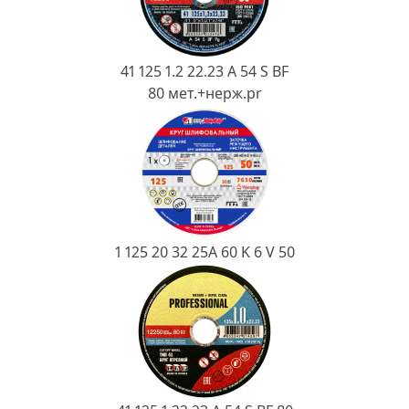
Ковш разливочный
Желоб
Огнеупорная SiC смесь
41 125 1.2 22.23 A 54 S BF
80 мет.+нерж.pr
Крышка
1 125 20 32 25А 60 K 6 V 50