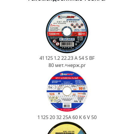
Ковш разливочный
Желоб
Огнеупорная SiC смесь
Крышка
41 125 1.2 22.23 A 54 S BF
80 мет.+нерж.pr
1 125 20 32 25А 60 K 6 V 50