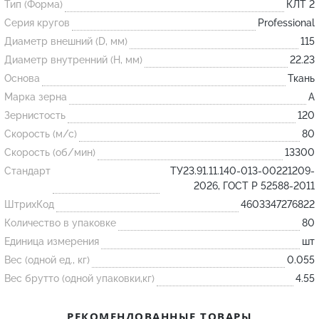
Тип (Форма)
КЛТ 2
Серия кругов
Professional
Огнеупорные
Диаметр внешний (D, мм)
115
изделия
Диаметр внутренний (H, мм)
22.23
Скачать каталог
Основа
Ткань
Марка зерна
A
Тигель
Зернистость
120
Муфель
Скорость (м/с)
80
Черпак
Скорость (об/мин)
13300
Шербер
Стандарт
ТУ23.91.11.140-013-00221209-
2026, ГОСТ Р 52588-2011
Трубка
ШтрихКод
4603347276822
Стержень
Количество в упаковке
80
Пробка
Единица измерения
шт
Подставка
Вес (одной ед., кг)
0.055
Вес брутто (одной упаковки,кг)
4.55
Лодочка
Контакт
РЕКОМЕНДОВАННЫЕ ТОВАРЫ