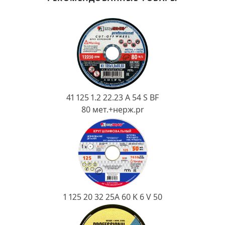
Ковш разливочный
Желоб
Огнеупорная SiC смесь
Крышка
41 125 1.2 22.23 A 54 S BF
80 мет.+нерж.pr
1 125 20 32 25А 60 K 6 V 50