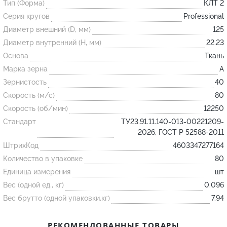
Тип (Форма)
КЛТ 2
Серия кругов
Professional
Огнеупорные
Диаметр внешний (D, мм)
125
изделия
Диаметр внутренний (H, мм)
22.23
Скачать каталог
Основа
Ткань
Марка зерна
A
Тигель
Зернистость
40
Муфель
Скорость (м/с)
80
Черпак
Скорость (об/мин)
12250
Шербер
Стандарт
ТУ23.91.11.140-013-00221209-
2026, ГОСТ Р 52588-2011
Трубка
ШтрихКод
4603347277164
Стержень
Количество в упаковке
80
Пробка
Единица измерения
шт
Подставка
Вес (одной ед., кг)
0.096
Вес брутто (одной упаковки,кг)
7.94
Лодочка
Контакт
РЕКОМЕНДОВАННЫЕ ТОВАРЫ