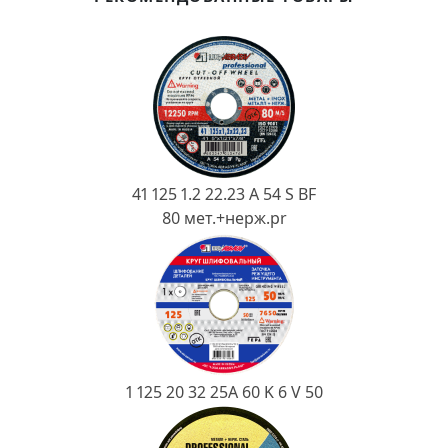
Ковш разливочный
Желоб
Огнеупорная SiC смесь
Крышка
41 125 1.2 22.23 A 54 S BF
80 мет.+нерж.pr
1 125 20 32 25А 60 K 6 V 50