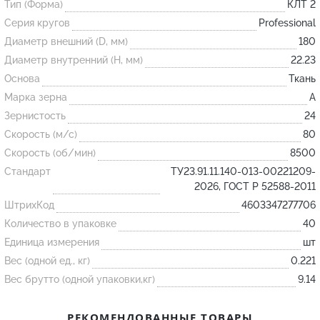
Тип (Форма)
КЛТ 2
Серия кругов
Professional
Огнеупорные
Диаметр внешний (D, мм)
180
изделия
Диаметр внутренний (H, мм)
22.23
Скачать каталог
Основа
Ткань
Марка зерна
A
Тигель
Зернистость
24
Муфель
Скорость (м/с)
80
Черпак
Скорость (об/мин)
8500
Шербер
Стандарт
ТУ23.91.11.140-013-00221209-
2026, ГОСТ Р 52588-2011
Трубка
ШтрихКод
4603347277706
Стержень
Количество в упаковке
40
Пробка
Единица измерения
шт
Подставка
Вес (одной ед., кг)
0.221
Вес брутто (одной упаковки,кг)
9.14
Лодочка
Контакт
РЕКОМЕНДОВАННЫЕ ТОВАРЫ