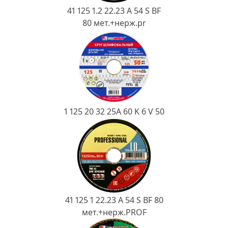
Ковш разливочный
41 125 1.2 22.23 A 54 S BF
80 мет.+нерж.pr
Желоб
Огнеупорная SiC смесь
Крышка
1 125 20 32 25А 60 K 6 V 50
41 125 1 22.23 A 54 S BF 80
мет.+нерж.PROF