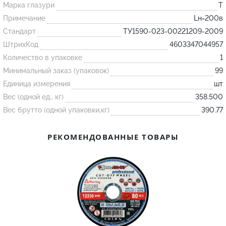
Марка глазури
T
Примечание
Lн=200в
Огнеупорные
Стандарт
ТУ1590-023-00221209-2009
изделия
ШтрихКод
4603347044957
Скачать каталог
Количество в упаковке
1
Тигель
Минимальный заказ (упаковок)
99
Единица измерения
шт
Муфель
Вес (одной ед., кг)
358.500
Черпак
Вес брутто (одной упаковки,кг)
390.77
Шербер
Трубка
РЕКОМЕНДОВАННЫЕ ТОВАРЫ
Стержень
Пробка
Подставка
Лодочка
Контакт