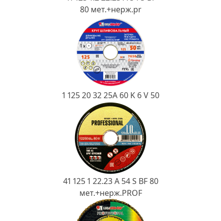
Ковш разливочный
80 мет.+нерж.pr
Желоб
Огнеупорная SiC смесь
Крышка
1 125 20 32 25А 60 K 6 V 50
41 125 1 22.23 A 54 S BF 80
мет.+нерж.PROF