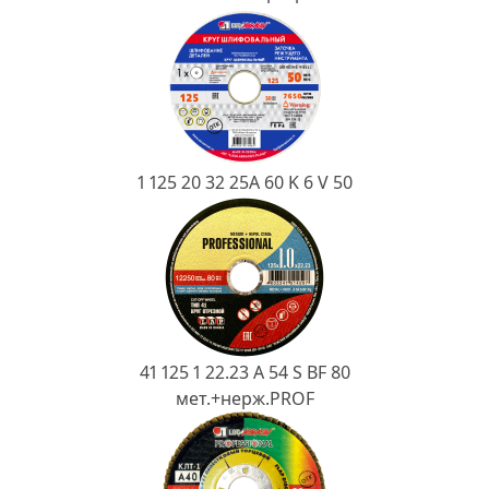
Ковш разливочный
Желоб
Огнеупорная SiC смесь
Крышка
1 125 20 32 25А 60 K 6 V 50
41 125 1 22.23 A 54 S BF 80
мет.+нерж.PROF