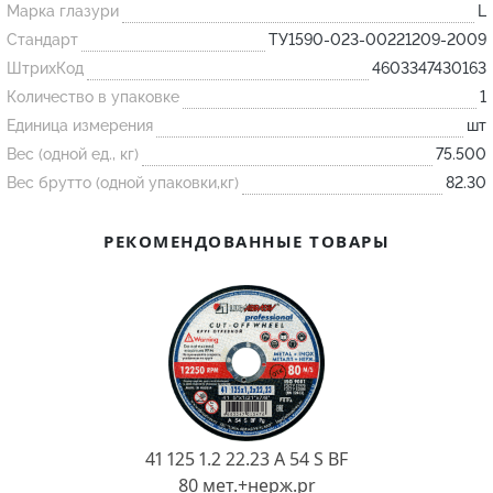
Марка глазури
L
Стандарт
ТУ1590-023-00221209-2009
Огнеупорные
ШтрихКод
4603347430163
изделия
Количество в упаковке
1
Скачать каталог
Единица измерения
шт
Тигель
Вес (одной ед., кг)
75.500
Вес брутто (одной упаковки,кг)
82.30
Муфель
Черпак
РЕКОМЕНДОВАННЫЕ ТОВАРЫ
Шербер
Трубка
Стержень
Пробка
Подставка
Лодочка
41 125 1.2 22.23 A 54 S BF
Контакт
80 мет.+нерж.pr