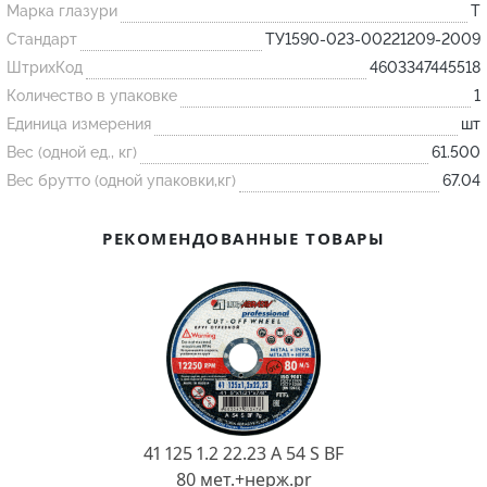
Марка глазури
T
Стандарт
ТУ1590-023-00221209-2009
Огнеупорные
ШтрихКод
4603347445518
изделия
Количество в упаковке
1
Скачать каталог
Единица измерения
шт
Тигель
Вес (одной ед., кг)
61.500
Вес брутто (одной упаковки,кг)
67.04
Муфель
Черпак
РЕКОМЕНДОВАННЫЕ ТОВАРЫ
Шербер
Трубка
Стержень
Пробка
Подставка
Лодочка
41 125 1.2 22.23 A 54 S BF
Контакт
80 мет.+нерж.pr