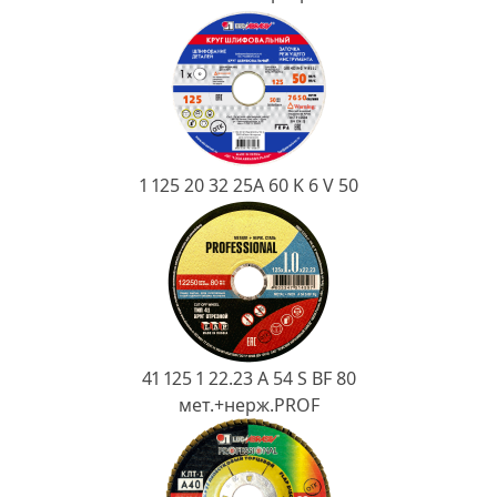
Ковш разливочный
Желоб
Огнеупорная SiC смесь
Крышка
1 125 20 32 25А 60 K 6 V 50
41 125 1 22.23 A 54 S BF 80
мет.+нерж.PROF