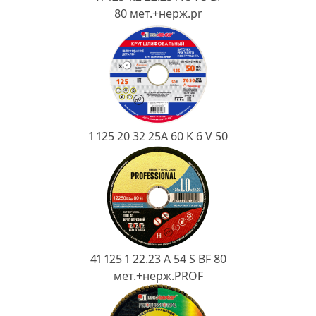
Ковш разливочный
80 мет.+нерж.pr
Желоб
Огнеупорная SiC смесь
Крышка
1 125 20 32 25А 60 K 6 V 50
41 125 1 22.23 A 54 S BF 80
мет.+нерж.PROF