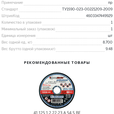
Примечание
пр
Стандарт
ТУ1590-023-00221209-2009
Огнеупорные
ШтрихКод
4603347449929
изделия
Количество в упаковке
1
Скачать каталог
Минимальный заказ (упаковок)
1
Тигель
Единица измерения
шт
Вес (одной ед., кг)
8.700
Муфель
Вес брутто (одной упаковки,кг)
9.48
Черпак
Шербер
РЕКОМЕНДОВАННЫЕ ТОВАРЫ
Трубка
Стержень
Пробка
Подставка
Лодочка
Контакт
41 125 1.2 22.23 A 54 S BF