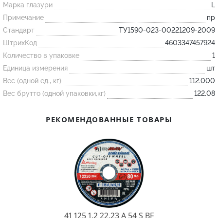
Марка глазури
L
Примечание
пр
Огнеупорные
Стандарт
ТУ1590-023-00221209-2009
изделия
ШтрихКод
4603347457924
Скачать каталог
Количество в упаковке
1
Тигель
Единица измерения
шт
Вес (одной ед., кг)
112.000
Муфель
Вес брутто (одной упаковки,кг)
122.08
Черпак
Шербер
РЕКОМЕНДОВАННЫЕ ТОВАРЫ
Трубка
Стержень
Пробка
Подставка
Лодочка
Контакт
41 125 1.2 22.23 A 54 S BF