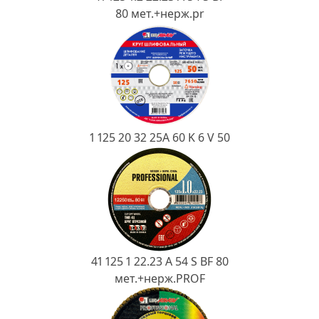
Ковш разливочный
80 мет.+нерж.pr
Желоб
Огнеупорная SiC смесь
Крышка
1 125 20 32 25А 60 K 6 V 50
41 125 1 22.23 A 54 S BF 80
мет.+нерж.PROF